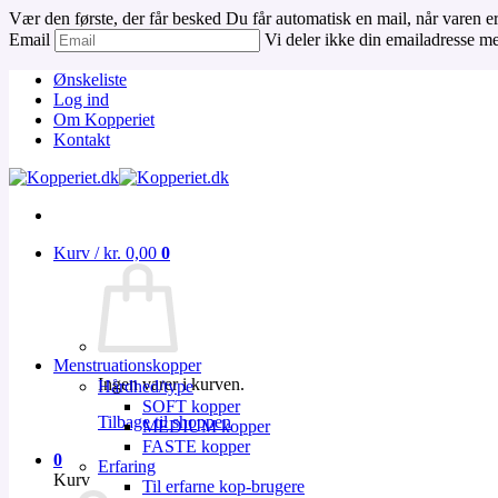
Vær den første, der får besked
Du får automatisk en mail, når varen er
Email
Vi deler ikke din emailadresse me
Fortsæt
Ønskeliste
til
Log ind
indhold
Om Kopperiet
Kontakt
Kurv /
kr.
0,00
0
Menstruationskopper
Ingen varer i kurven.
Hårdhed/type
SOFT kopper
Tilbage til shoppen
MEDIUM kopper
FASTE kopper
0
Erfaring
Kurv
Til erfarne kop-brugere