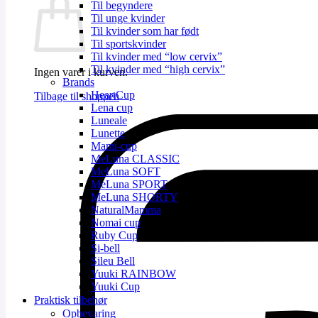
Til begyndere
Til unge kvinder
Til kvinder som har født
Til sportskvinder
Til kvinder med “low cervix”
Til kvinder med “high cervix”
Ingen varer i kurven.
Brands
HeartCup
Tilbage til shoppen
Lena cup
Luneale
Lunette
Mami-cup
MeLuna CLASSIC
MeLuna SOFT
MeLuna SPORT
MeLuna SHORTY
NaturalMamma
Nomai cup
Ruby Cup
Si-bell
Sileu Bell
Yuuki RAINBOW
Yuuki Cup
Praktisk tilbehør
Opbevaring