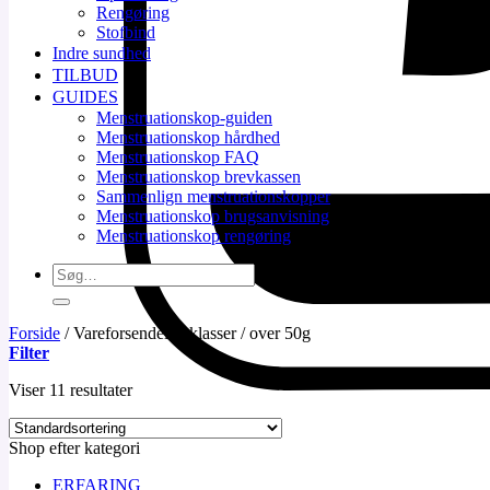
Rengøring
Stofbind
Indre sundhed
TILBUD
GUIDES
Menstruationskop-guiden
Menstruationskop hårdhed
Menstruationskop FAQ
Menstruationskop brevkassen
Sammenlign menstruationskopper
Menstruationskop brugsanvisning
Menstruationskop rengøring
Søg
efter:
Forside
/
Vareforsendelsesklasser
/
over 50g
Filter
Viser 11 resultater
Shop efter kategori
ERFARING