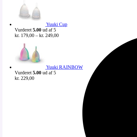
pris
pris
var:
er:
kr. 199,00.
kr. 195,00.
Yuuki Cup
Vurderet
5.00
ud af 5
Prisinterval:
kr.
179,00
–
kr.
249,00
kr. 179,00
til
kr. 249,00
Yuuki RAINBOW
Vurderet
5.00
ud af 5
kr.
229,00