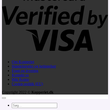
V
2
Om Kopperiet
Handelsregler og betingelser
Fragt og levering
Kontakt os
Min Konto
Cookie-politik (EU)
Copyright 2022 ©
Kopperiet.dk
Søg
efter: