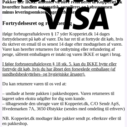
Pakker der IKKE afhentes vil blive returneret til Kopperiet.dk
hvorefter handlen automatisk annulleres og købssummen
minus leveringsomkostninger refunderes.
Fortrydelsesret og returnering
ifølge forbrugeraftaleloven § 17 yder Kopperiet.dk 14 dages
fortrydelsesret på køb af varer. Du har ret til at fortryde dit køb, hvis
du skriver en email til os senest 14 dage efter modtagelsen af varen.
Varer kan herefter returneres for ombytning eller refundering af
penge, såfremt emballagen er intakt og varen IKKE er taget i brug.
I følge forbrugeraftaleloven § 18 stk. 5. kan du IKKE bytte eller
fortryde dit køb, hvis du har åbnet den forseglede emballage (af
sundhedsbeskyttelses- og hygiejniske årsager).
Du kan returnere varen til os ved at:
– undlade at hente pakken i pakkeshoppen. Varen returneres til
lageret uden ekstra udgifter for dig som kunde.
– tilbagesende den ubrugte vare til Kopperiet.dk, C/O Sendr ApS,
Hvedemarken 7A, 3650 Ølstykke (sendes med omdeling til erhverv)
NB. Kopperiet.dk modtager ikke pakker sendt pr. efterkrav eller til
en pakkeshop.