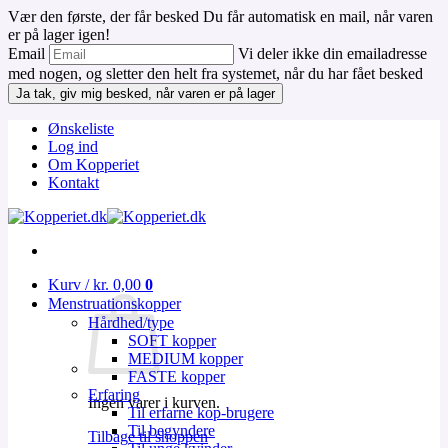
Vær den første, der får besked
Du får automatisk en mail, når varen
er på lager igen!
Email
Vi deler ikke din emailadresse
med nogen, og sletter den helt fra systemet, når du har fået besked
Ja tak, giv mig besked, når varen er på lager
Fortsæt
Ønskeliste
til
Log ind
indhold
Om Kopperiet
Kontakt
Kurv /
kr.
0,00
0
Menstruationskopper
Hårdhed/type
SOFT kopper
MEDIUM kopper
FASTE kopper
Erfaring
Ingen varer i kurven.
Til erfarne kop-brugere
Til begyndere
Tilbage til shoppen