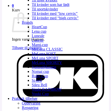
Til unge kvinder
Til kvinder som har født
0
Til sportskvinder
Kurv
Til kvinder med “low cervix”
Til kvinder med “high cervix”
Brands
HeartCup
Lena cup
Luneale
Ingen varer i kurven.
Lunette
Mami-cup
Tilbage til shoppen
MeLuna CLASSIC
MeLuna SOFT
D
MeLuna SPORT
MeLuna SHORTY
NaturalMamma
Nomai cup
Ruby Cup
Si-bell
Sileu Bell
Yuuki RAINBOW
Yuuki Cup
Praktisk tilbehør
Opbevaring
V
Rengøring