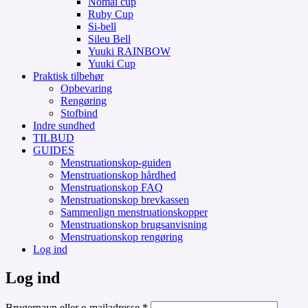
Nomai cup
Ruby Cup
Si-bell
Sileu Bell
Yuuki RAINBOW
Yuuki Cup
Praktisk tilbehør
Opbevaring
Rengøring
Stofbind
Indre sundhed
TILBUD
GUIDES
Menstruationskop-guiden
Menstruationskop hårdhed
Menstruationskop FAQ
Menstruationskop brevkassen
Sammenlign menstruationskopper
Menstruationskop brugsanvisning
Menstruationskop rengøring
Log ind
Log ind
Påkrævet
Brugernavn eller e-mailadresse
*