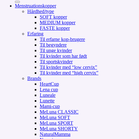
Menstruationskopper
Hårdhed/type
SOFT kopper
MEDIUM kopper
FASTE kopper
Erfaring
Til erfarne kop-brugere
Til begyndere
Til unge kvinder
Til kvinder som har født
Til sportskvinder
Til kvinder med “low cervix”
Til kvinder med “high cervix”
Brands
HeartCup
Lena cup
Luneale
Lunette
Mami-cup
MeLuna CLASSIC
MeLuna SOFT
MeLuna SPORT
MeLuna SHORTY
NaturalMamma