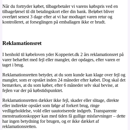
Når du fortryder købet, tilbagebetaler vi varens købspris ved en
tilbageførsel til dit betalingskort eller din bank. Beløbet bliver
overført senest 3 dage efter at vi har modtaget varen retur og
kontrolleret, at forseglingen på emballagen ikke er brudt.
Reklamationsret
I henhold til købeloven yder Kopperiet.dk 2 års reklamationsret på
varer behæftet med fejl eller mangler, der opdages, efter varen er
taget i brug.
Reklamationsretten betyder, at du som kunde kan klage over fejl og
mangler, som er opstået inden 24 måneder efter købet. Dog skal det
bemærkes, at du som køber, efter 6 måneder selv skal bevise, at
fejlen var der på købstidspunktet.
Reklamationsretten dækker ikke fejl, skader eller slitage, direkte
eller indirekte opstået som følge af forkert brug, ringe
vedligeholdelse, vold eller uautoriserede indgreb. Transparente
menstruationskopper kan med tiden få gullige misfarvninger – dette
har ingen betydning for brugen, og er ikke dækket af
reklamationsretten.