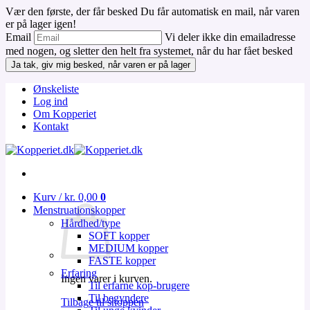
Vær den første, der får besked
Du får automatisk en mail, når varen
er på lager igen!
Email
Vi deler ikke din emailadresse
med nogen, og sletter den helt fra systemet, når du har fået besked
Ja tak, giv mig besked, når varen er på lager
Fortsæt
Ønskeliste
til
Log ind
indhold
Om Kopperiet
Kontakt
Kurv /
kr.
0,00
0
Menstruationskopper
Hårdhed/type
SOFT kopper
MEDIUM kopper
FASTE kopper
Erfaring
Ingen varer i kurven.
Til erfarne kop-brugere
Til begyndere
Tilbage til shoppen