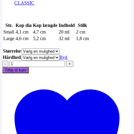
CLASSIC
Str.
Kop dia
Kop længde
Indhold
Stilk
Small
4,1 cm
4,7 cm
20 ml
2 cm
Large
4,6 cm
5,2 cm
32 ml
1,8 cm
Størrelse
Hårdhed
Ryd
Yuuki
RAINBOW
Tilføj til kurv
antal