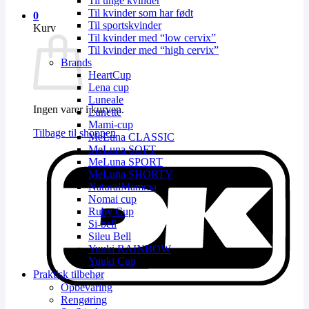
Til unge kvinder
Til kvinder som har født
0
Til sportskvinder
Kurv
Til kvinder med “low cervix”
Til kvinder med “high cervix”
Brands
HeartCup
Lena cup
Luneale
Ingen varer i kurven.
Lunette
Mami-cup
Tilbage til shoppen
MeLuna CLASSIC
MeLuna SOFT
D
MeLuna SPORT
MeLuna SHORTY
NaturalMamma
Nomai cup
Ruby Cup
Si-bell
Sileu Bell
Yuuki RAINBOW
Yuuki Cup
Praktisk tilbehør
Opbevaring
V
Rengøring