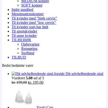
MEDIUM kopper
SOFT kopper
Indre sundhed
Menstruationskopper
Til kvinder med "high cervix"
Til kvinder med "low cervix"
Til kvinder som har født
Til sportskvinder
Til unge kvinder
TILBEHØR
Opbevaring
Rengøring
Stofbind
TILBUD
Bedst bedømte varer
Dit selvhelbredende sind
Vurderet
5.00
ud af 5
Den
Den
kr.
199,00
kr.
195,00
oprindelige
aktuelle
pris
pris
var:
er:
kr. 199,00.
kr. 195,00.
Yuuki Cup