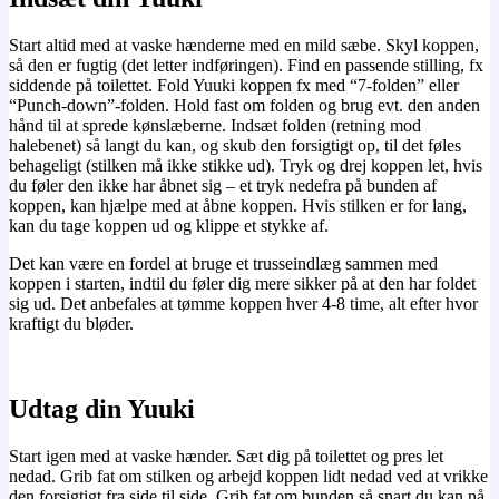
Start altid med at vaske hænderne med en mild sæbe. Skyl koppen,
så den er fugtig (det letter indføringen). Find en passende stilling, fx
siddende på toilettet. Fold Yuuki koppen fx med “7-folden” eller
“Punch-down”-folden. Hold fast om folden og brug evt. den anden
hånd til at sprede kønslæberne. Indsæt folden (retning mod
halebenet) så langt du kan, og skub den forsigtigt op, til det føles
behageligt (stilken må ikke stikke ud). Tryk og drej koppen let, hvis
du føler den ikke har åbnet sig – et tryk nedefra på bunden af
koppen, kan hjælpe med at åbne koppen. Hvis stilken er for lang,
kan du tage koppen ud og klippe et stykke af.
Det kan være en fordel at bruge et trusseindlæg sammen med
koppen i starten, indtil du føler dig mere sikker på at den har foldet
sig ud. Det anbefales at tømme koppen hver 4-8 time, alt efter hvor
kraftigt du bløder.
Udtag din Yuuki
Start igen med at vaske hænder. Sæt dig på toilettet og pres let
nedad. Grib fat om stilken og arbejd koppen lidt nedad ved at vrikke
den forsigtigt fra side til side. Grib fat om bunden så snart du kan nå