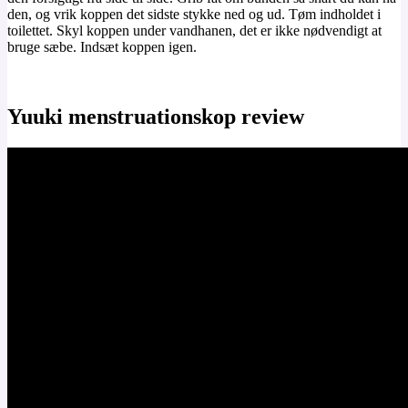
den, og vrik koppen det sidste stykke ned og ud. Tøm indholdet i
toilettet. Skyl koppen under vandhanen, det er ikke nødvendigt at
bruge sæbe. Indsæt koppen igen.
Yuuki menstruationskop review