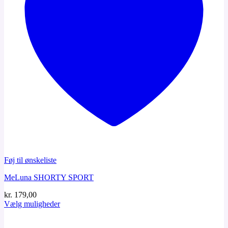
Føj til ønskeliste
MeLuna SHORTY SPORT
kr.
179,00
Vælg muligheder
Dette
vare