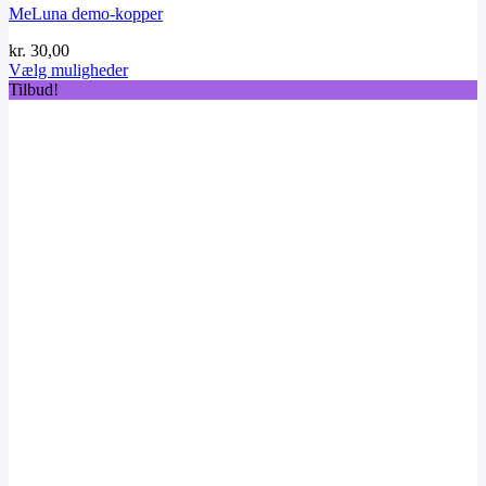
MeLuna demo-kopper
kr.
30,00
Vælg muligheder
Dette
Tilbud!
vare
har
flere
varianter.
Mulighederne
kan
vælges
på
varesiden