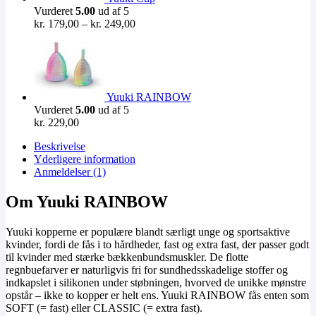
Vurderet
5.00
ud af 5
Prisinterval:
kr.
179,00
–
kr.
249,00
kr. 179,00
til
kr. 249,00
Yuuki RAINBOW
Vurderet
5.00
ud af 5
kr.
229,00
Beskrivelse
Yderligere information
Anmeldelser (1)
Om Yuuki RAINBOW
Yuuki kopperne er populære blandt særligt unge og sportsaktive
kvinder, fordi de fås i to hårdheder, fast og extra fast, der passer godt
til kvinder med stærke bækkenbundsmuskler. De flotte
regnbuefarver er naturligvis fri for sundhedsskadelige stoffer og
indkapslet i silikonen under støbningen, hvorved de unikke mønstre
opstår – ikke to kopper er helt ens. Yuuki RAINBOW fås enten som
SOFT (= fast) eller CLASSIC (= extra fast).