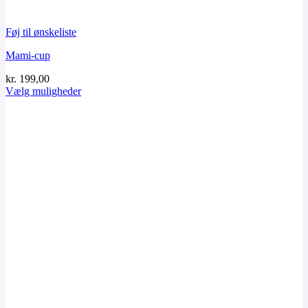
Føj til ønskeliste
Mami-cup
kr.
199,00
Vælg muligheder
Dette
vare
har
flere
varianter.
Mulighederne
kan
vælges
på
varesiden