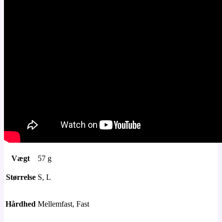
Vægt
57 g
Størrelse
S, L
Hårdhed
Mellemfast, Fast