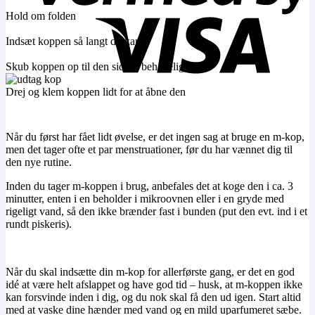
Hold om folden
Indsæt koppen så langt du kan
Skub koppen op til den sidder behageligt
Drej og klem koppen lidt for at åbne den
Når du først har fået lidt øvelse, er det ingen sag at bruge en m-kop,
men det tager ofte et par menstruationer, før du har vænnet dig til
den nye rutine.
Inden du tager m-koppen i brug, anbefales det at koge den i ca. 3
minutter, enten i en beholder i mikroovnen eller i en gryde med
rigeligt vand, så den ikke brænder fast i bunden (put den evt. ind i et
rundt piskeris).
Når du skal indsætte din m-kop for allerførste gang, er det en god
idé at være helt afslappet og have god tid – husk, at m-koppen ikke
kan forsvinde inden i dig, og du nok skal få den ud igen. Start altid
med at vaske dine hænder med vand og en mild uparfumeret sæbe.