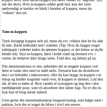
når det sker). Hvis m-koppen sidder godt fast, kan det være
nødvendigt at trække ret hårdt i bunden af koppen, mens du
‘vrikker’ den ud.
Tøm m-koppen
Træk forsigtigt koppen helt ud, mens du evt. vrikker den let fra side
til side. Hæld indholdet ned i toilettet. (Tip: Hvis du lægger noget
toiletpapir i toilettet inden du tømmer koppen, er det lettere at skylle
blodet ud). Skyl m-koppen, først i koldt vand og dernæst evt. i
varmt, du behøver ikke bruge sæbe. Fold den, og indsæt på ny.
Når menstruationen er slut, anbefales det at rengøre koppen ved
først at vaske den med en mild sæbe. Dernæst kan du desinficere
den i en beholder i mikroovnen, eller du kan lægge m-koppen i en
tekop og hælder kogende vand over, til koppen er dækket. Lad den
stå, til den er kølet af. Ryst vandet af m-koppen og læg den i den
medfølgende pose, som vil absorbere den sidste fugt. Nu er din m-
kop klar til brug næste måned.
Gem gerne din menstruationskop brugsanvisning, som fulgte med i
pakken, hvis der er noget du bliver i tvivl om senere.