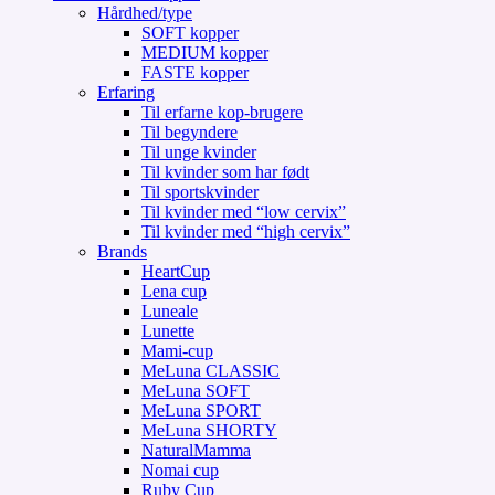
Hårdhed/type
SOFT kopper
MEDIUM kopper
FASTE kopper
Erfaring
Til erfarne kop-brugere
Til begyndere
Til unge kvinder
Til kvinder som har født
Til sportskvinder
Til kvinder med “low cervix”
Til kvinder med “high cervix”
Brands
HeartCup
Lena cup
Luneale
Lunette
Mami-cup
MeLuna CLASSIC
MeLuna SOFT
MeLuna SPORT
MeLuna SHORTY
NaturalMamma
Nomai cup
Ruby Cup