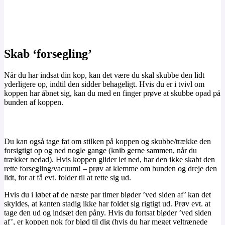
Skab ‘forsegling’
Når du har indsat din kop, kan det være du skal skubbe den lidt
yderligere op, indtil den sidder behageligt. Hvis du er i tvivl om
koppen har åbnet sig, kan du med en finger prøve at skubbe opad på
bunden af koppen.
Du kan også tage fat om stilken på koppen og skubbe/trække den
forsigtigt op og ned nogle gange (knib gerne sammen, når du
trækker nedad). Hvis koppen glider let ned, har den ikke skabt den
rette forsegling/vacuum! – prøv at klemme om bunden og dreje den
lidt, for at få evt. folder til at rette sig ud.
Hvis du i løbet af de næste par timer bløder ’ved siden af’ kan det
skyldes, at kanten stadig ikke har foldet sig rigtigt ud. Prøv evt. at
tage den ud og indsæt den påny. Hvis du fortsat bløder ’ved siden
af’, er koppen nok for blød til dig (hvis du har meget veltrænede