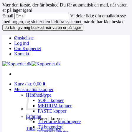
Vær den første, der får besked
Du får automatisk en mail, når varen
er på lager igen!
Email
Vi deler ikke din emailadresse
med nogen, og sletter den helt fra systemet, når du har fået besked
Ja tak, giv mig besked, når varen er på lager
Fortsæt
Ønskeliste
til
Log ind
indhold
Om Kopperiet
Kontakt
Kurv /
kr.
0,00
0
Menstruationskopper
Hårdhed/type
SOFT kopper
MEDIUM kopper
FASTE kopper
Erfaring
Ingen varer i kurven.
Til erfarne kop-brugere
Til begyndere
Tilbage til shoppen