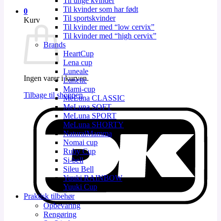
Til unge kvinder
Til kvinder som har født
0
Til sportskvinder
Kurv
Til kvinder med “low cervix”
Til kvinder med “high cervix”
Brands
HeartCup
Lena cup
Luneale
Ingen varer i kurven.
Lunette
Mami-cup
Tilbage til shoppen
MeLuna CLASSIC
MeLuna SOFT
D
MeLuna SPORT
MeLuna SHORTY
NaturalMamma
Nomai cup
Ruby Cup
Si-bell
Sileu Bell
Yuuki RAINBOW
Yuuki Cup
Praktisk tilbehør
Opbevaring
V
Rengøring