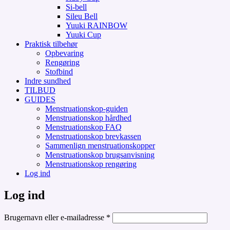
Si-bell
Sileu Bell
Yuuki RAINBOW
Yuuki Cup
Praktisk tilbehør
Opbevaring
Rengøring
Stofbind
Indre sundhed
TILBUD
GUIDES
Menstruationskop-guiden
Menstruationskop hårdhed
Menstruationskop FAQ
Menstruationskop brevkassen
Sammenlign menstruationskopper
Menstruationskop brugsanvisning
Menstruationskop rengøring
Log ind
Log ind
Påkrævet
Brugernavn eller e-mailadresse
*