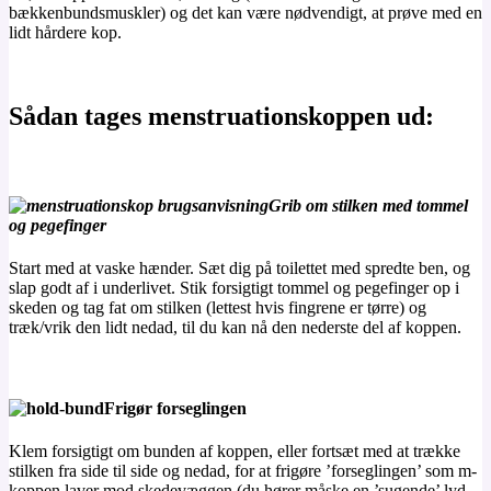
bækkenbundsmuskler) og det kan være nødvendigt, at prøve med en
lidt hårdere kop.
Sådan tages menstruationskoppen ud:
Grib om stilken med tommel
og pegefinger
Start med at vaske hænder. Sæt dig på toilettet med spredte ben, og
slap godt af i underlivet. Stik forsigtigt tommel og pegefinger op i
skeden og tag fat om stilken (lettest hvis fingrene er tørre) og
træk/vrik den lidt nedad, til du kan nå den nederste del af koppen.
Frigør forseglingen
Klem forsigtigt om bunden af koppen, eller fortsæt med at trække
stilken fra side til side og nedad, for at frigøre ’forseglingen’ som m-
koppen laver mod skedevæggen (du hører måske en ’sugende’ lyd,