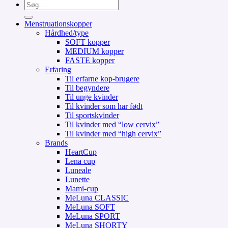
Søg
efter:
Menstruationskopper
Hårdhed/type
SOFT kopper
MEDIUM kopper
FASTE kopper
Erfaring
Til erfarne kop-brugere
Til begyndere
Til unge kvinder
Til kvinder som har født
Til sportskvinder
Til kvinder med “low cervix”
Til kvinder med “high cervix”
Brands
HeartCup
Lena cup
Luneale
Lunette
Mami-cup
MeLuna CLASSIC
MeLuna SOFT
MeLuna SPORT
MeLuna SHORTY