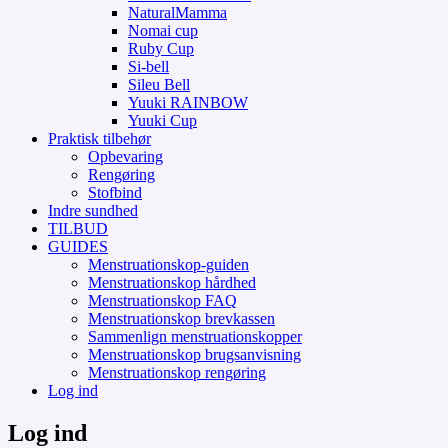
NaturalMamma
Nomai cup
Ruby Cup
Si-bell
Sileu Bell
Yuuki RAINBOW
Yuuki Cup
Praktisk tilbehør
Opbevaring
Rengøring
Stofbind
Indre sundhed
TILBUD
GUIDES
Menstruationskop-guiden
Menstruationskop hårdhed
Menstruationskop FAQ
Menstruationskop brevkassen
Sammenlign menstruationskopper
Menstruationskop brugsanvisning
Menstruationskop rengøring
Log ind
Log ind