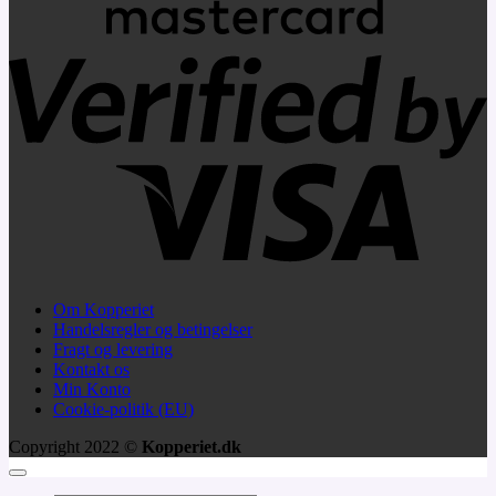
V
2
Om Kopperiet
Handelsregler og betingelser
Fragt og levering
Kontakt os
Min Konto
Cookie-politik (EU)
Copyright 2022 ©
Kopperiet.dk