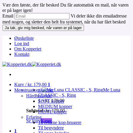
Vær den første, der får besked
Du får automatisk en mail, når varen
er på lager igen!
Email
Vi deler ikke din emailadresse
med nogen, og sletter den helt fra systemet, når du har fået besked
Ja tak, giv mig besked, når varen er på lager
Fortsæt
Ønskeliste
til
Log ind
indhold
Om Kopperiet
Kontakt
Kurv /
kr.
179,00
1
×
Me Luna
Menstruationskopper
CLASSIC - S, Ring
Hårdhed/type
1 ×
kr.
179,00
SOFT kopper
MEDIUM kopper
Subtotal:
kr.
179,00
FASTE kopper
Erfaring
Se kurv
Kasse
Til erfarne kop-brugere
Til begyndere
1