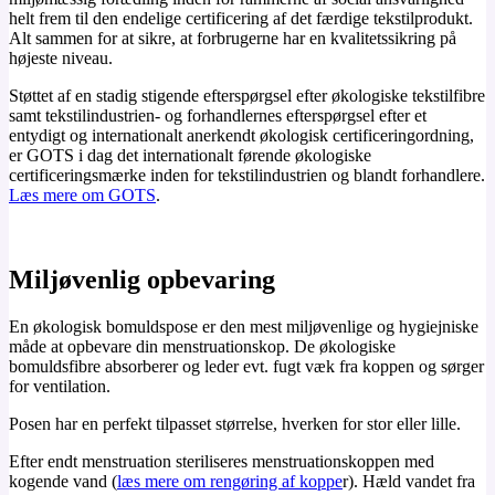
helt frem til den endelige certificering af det færdige tekstilprodukt.
Alt sammen for at sikre, at forbrugerne har en kvalitetssikring på
højeste niveau.
Støttet af en stadig stigende efterspørgsel efter økologiske tekstilfibre
samt tekstilindustrien- og forhandlernes efterspørgsel efter et
entydigt og internationalt anerkendt økologisk certificeringordning,
er GOTS i dag det internationalt førende økologiske
certificeringsmærke inden for tekstilindustrien og blandt forhandlere.
Læs mere om GOTS
.
Miljøvenlig opbevaring
En økologisk bomuldspose er den mest miljøvenlige og hygiejniske
måde at opbevare din menstruationskop. De økologiske
bomuldsfibre absorberer og leder evt. fugt væk fra koppen og sørger
for ventilation.
Posen har en perfekt tilpasset størrelse, hverken for stor eller lille.
Efter endt menstruation steriliseres menstruationskoppen med
kogende vand (
læs mere om rengøring af koppe
r). Hæld vandet fra