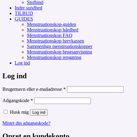
Stofbind
Indre sundhed
TILBUD
GUIDES
Menstruationskop-guiden
Menstruationskop hårdhed
Menstruationskop FAQ
Menstruationskop brevkassen
Sammenlign menstruationskopper
Menstruationskop brugsanvisning
Menstruationskop rengøring
Log ind
Log ind
Påkrævet
Brugernavn eller e-mailadresse
*
Påkrævet
Adgangskode
*
Husk mig
Log ind
Mistet din adgangskode?
Opret en kundekonto