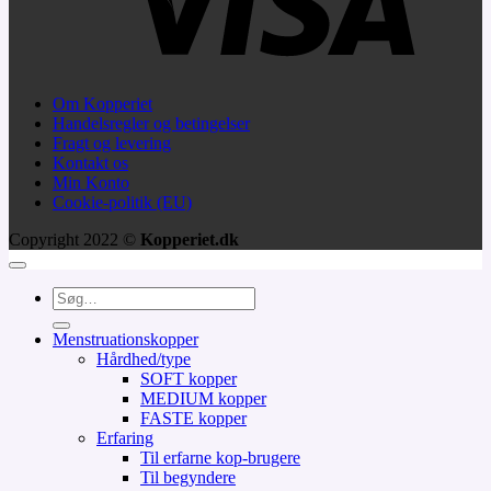
Om Kopperiet
Handelsregler og betingelser
Fragt og levering
Kontakt os
Min Konto
Cookie-politik (EU)
Copyright 2022 ©
Kopperiet.dk
Søg
efter:
Menstruationskopper
Hårdhed/type
SOFT kopper
MEDIUM kopper
FASTE kopper
Erfaring
Til erfarne kop-brugere
Til begyndere