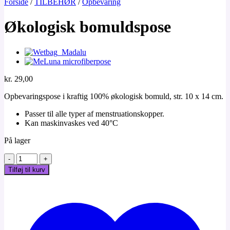
Forside
/
TILBEHØR
/
Opbevaring
Økologisk bomuldspose
kr.
29,00
Opbevaringspose i kraftig 100% økologisk bomuld, str. 10 x 14 cm.
Passer til alle typer af menstruationskopper.
Kan maskinvaskes ved 40°C
På lager
Økologisk
bomuldspose
Tilføj til kurv
antal