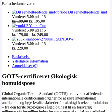
Bedst bedømte varer
Dit selvhelbredende sind
Vurderet
5.00
ud af 5
Den
Den
kr.
199,00
kr.
195,00
oprindelige
aktuelle
Yuuki Cup
pris
pris
Vurderet
5.00
ud af 5
var:
er:
Prisinterval:
kr.
179,00
–
kr.
249,00
kr. 199,00.
kr. 195,00.
kr. 179,00
Yuuki RAINBOW
til
Vurderet
5.00
ud af 5
kr. 249,00
kr.
229,00
Beskrivelse
Yderligere information
Anmeldelser (0)
GOTS-certificeret Økologisk
bomuldspose
Global Organic Textile Standard (GOTS) er udviklet af ledende
internationale certificeringsorganer for at sikre internationalt
anerkendte og høje kvalitetskriterier for økologisk tekstilproduktion
– fra den første økologiske såsæd og høst til en forsvarlig
miljømæssig forædling inden for rammerne af social ansvarlighed