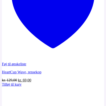
Føj til ønskeliste
HeartCup Wave, rensekop
Den
Den
kr.
129,00
kr.
69,00
oprindelige
aktuelle
Tilføj til kurv
pris
pris
var:
er:
kr. 129,00.
kr. 69,00.