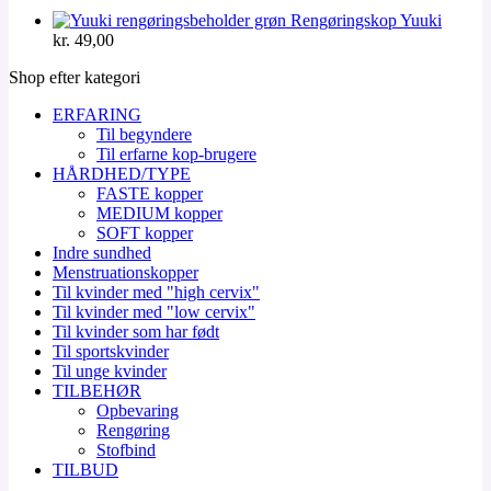
Rengøringskop Yuuki
kr.
49,00
Shop efter kategori
ERFARING
Til begyndere
Til erfarne kop-brugere
HÅRDHED/TYPE
FASTE kopper
MEDIUM kopper
SOFT kopper
Indre sundhed
Menstruationskopper
Til kvinder med "high cervix"
Til kvinder med "low cervix"
Til kvinder som har født
Til sportskvinder
Til unge kvinder
TILBEHØR
Opbevaring
Rengøring
Stofbind
TILBUD