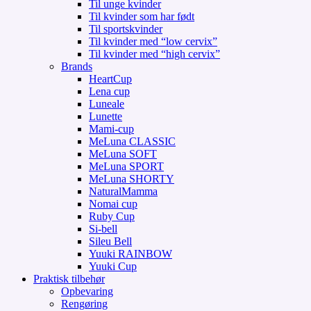
Til unge kvinder
Til kvinder som har født
Til sportskvinder
Til kvinder med “low cervix”
Til kvinder med “high cervix”
Brands
HeartCup
Lena cup
Luneale
Lunette
Mami-cup
MeLuna CLASSIC
MeLuna SOFT
MeLuna SPORT
MeLuna SHORTY
NaturalMamma
Nomai cup
Ruby Cup
Si-bell
Sileu Bell
Yuuki RAINBOW
Yuuki Cup
Praktisk tilbehør
Opbevaring
Rengøring