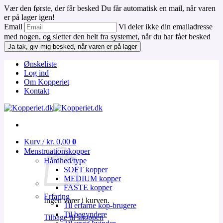
Vær den første, der får besked
Du får automatisk en mail, når varen
er på lager igen!
Email
Vi deler ikke din emailadresse
med nogen, og sletter den helt fra systemet, når du har fået besked
Ja tak, giv mig besked, når varen er på lager
Fortsæt
Ønskeliste
til
Log ind
indhold
Om Kopperiet
Kontakt
Kurv /
kr.
0,00
0
Menstruationskopper
Hårdhed/type
SOFT kopper
MEDIUM kopper
FASTE kopper
Erfaring
Ingen varer i kurven.
Til erfarne kop-brugere
Til begyndere
Tilbage til shoppen