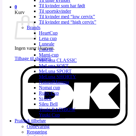
Til unge kvinder
Til kvinder som har født
0
Til sportskvinder
Kurv
Til kvinder med “low cervix”
Til kvinder med “high cervix”
Brands
HeartCup
Lena cup
Luneale
Ingen varer i kurven.
Lunette
Mami-cup
Tilbage til shoppen
MeLuna CLASSIC
MeLuna SOFT
D
MeLuna SPORT
MeLuna SHORTY
NaturalMamma
Nomai cup
Ruby Cup
Si-bell
Sileu Bell
Yuuki RAINBOW
Yuuki Cup
Praktisk tilbehør
Opbevaring
V
Rengøring