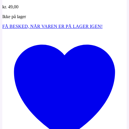
kr.
49,00
Ikke på lager
FÅ BESKED, NÅR VAREN ER PÅ LAGER IGEN!