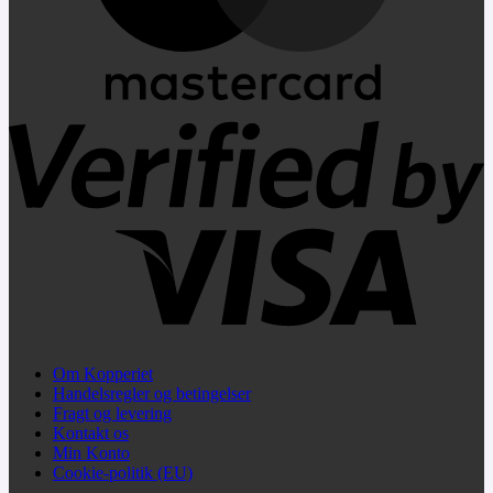
V
2
Om Kopperiet
Handelsregler og betingelser
Fragt og levering
Kontakt os
Min Konto
Cookie-politik (EU)