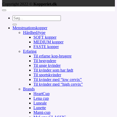
Copyright 2022 ©
Kopperiet.dk
Søg
efter:
Menstruationskopper
Hårdhed/type
SOFT kopper
MEDIUM kopper
FASTE kopper
Erfaring
Til erfarne kop-brugere
Til begyndere
Til unge kvinder
Til kvinder som har født
Til sportskvinder
Til kvinder med “low cervix”
Til kvinder med “high cervix”
Brands
HeartCup
Lena cup
Luneale
Lunette
Mami-cup