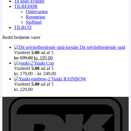
Til unge kvinder
TILBEHØR
Opbevaring
Rengøring
Stofbind
TILBUD
Bedst bedømte varer
Dit selvhelbredende sind
Vurderet
5.00
ud af 5
Den
Den
kr.
199,00
kr.
195,00
oprindelige
aktuelle
Yuuki Cup
pris
pris
Vurderet
5.00
ud af 5
var:
er:
Prisinterval:
kr.
179,00
–
kr.
249,00
kr. 199,00.
kr. 195,00.
kr. 179,00
Yuuki RAINBOW
til
Vurderet
5.00
ud af 5
kr. 249,00
kr.
229,00
D