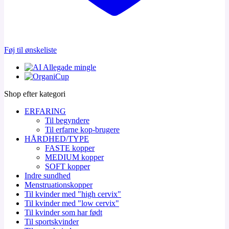
Føj til ønskeliste
Shop efter kategori
ERFARING
Til begyndere
Til erfarne kop-brugere
HÅRDHED/TYPE
FASTE kopper
MEDIUM kopper
SOFT kopper
Indre sundhed
Menstruationskopper
Til kvinder med "high cervix"
Til kvinder med "low cervix"
Til kvinder som har født
Til sportskvinder