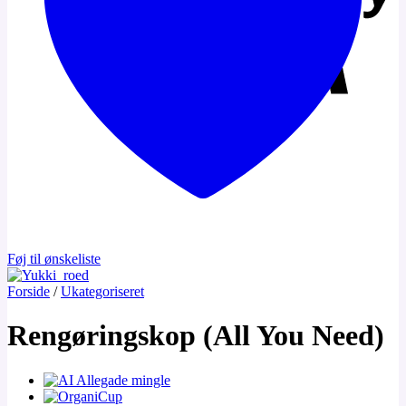
Føj til ønskeliste
Forside
/
Ukategoriseret
Rengøringskop (All You Need)