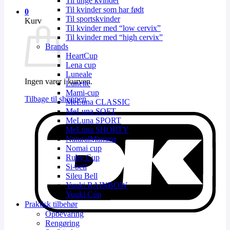
Til unge kvinder
Til kvinder som har født
0
Til sportskvinder
Kurv
Til kvinder med “low cervix”
Til kvinder med “high cervix”
Brands
HeartCup
Lena cup
Luneale
Ingen varer i kurven.
Lunette
Mami-cup
Tilbage til shoppen
MeLuna CLASSIC
MeLuna SOFT
D
MeLuna SPORT
MeLuna SHORTY
NaturalMamma
Nomai cup
Ruby Cup
Si-bell
Sileu Bell
Yuuki RAINBOW
Yuuki Cup
Praktisk tilbehør
Opbevaring
V
Rengøring