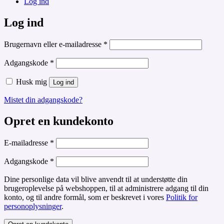
Log ind
Log ind
Påkrævet
Brugernavn eller e-mailadresse
*
Påkrævet
Adgangskode
*
Husk mig
Log ind
Mistet din adgangskode?
Opret en kundekonto
Påkrævet
E-mailadresse
*
Påkrævet
Adgangskode
*
Dine personlige data vil blive anvendt til at understøtte din
brugeroplevelse på webshoppen, til at administrere adgang til din
konto, og til andre formål, som er beskrevet i vores
Politik for
personoplysninger
.