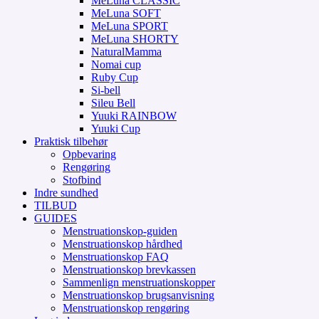
MeLuna CLASSIC
MeLuna SOFT
MeLuna SPORT
MeLuna SHORTY
NaturalMamma
Nomai cup
Ruby Cup
Si-bell
Sileu Bell
Yuuki RAINBOW
Yuuki Cup
Praktisk tilbehør
Opbevaring
Rengøring
Stofbind
Indre sundhed
TILBUD
GUIDES
Menstruationskop-guiden
Menstruationskop hårdhed
Menstruationskop FAQ
Menstruationskop brevkassen
Sammenlign menstruationskopper
Menstruationskop brugsanvisning
Menstruationskop rengøring