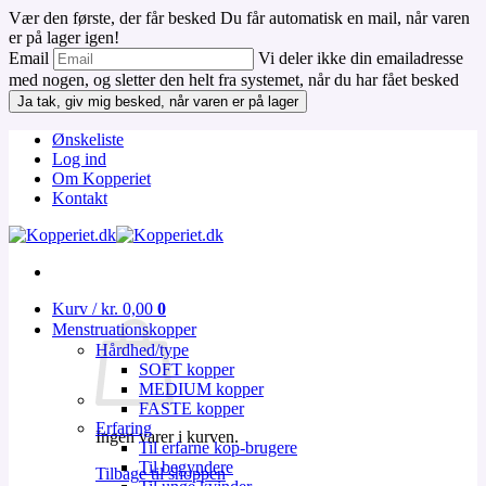
Vær den første, der får besked
Du får automatisk en mail, når varen
er på lager igen!
Email
Vi deler ikke din emailadresse
med nogen, og sletter den helt fra systemet, når du har fået besked
Ja tak, giv mig besked, når varen er på lager
Fortsæt
Ønskeliste
til
Log ind
indhold
Om Kopperiet
Kontakt
Kurv /
kr.
0,00
0
Menstruationskopper
Hårdhed/type
SOFT kopper
MEDIUM kopper
FASTE kopper
Erfaring
Ingen varer i kurven.
Til erfarne kop-brugere
Til begyndere
Tilbage til shoppen