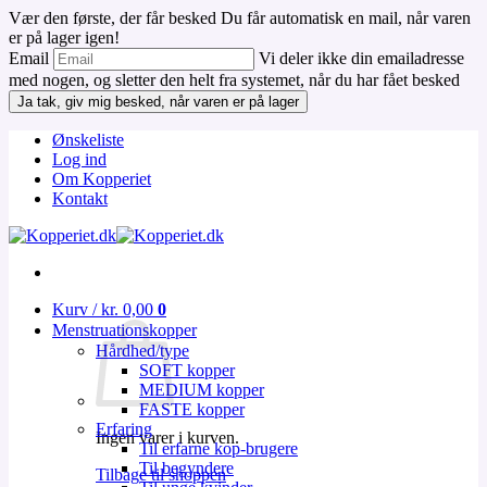
Vær den første, der får besked
Du får automatisk en mail, når varen
er på lager igen!
Email
Vi deler ikke din emailadresse
med nogen, og sletter den helt fra systemet, når du har fået besked
Ja tak, giv mig besked, når varen er på lager
Fortsæt
Ønskeliste
til
Log ind
indhold
Om Kopperiet
Kontakt
Kurv /
kr.
0,00
0
Menstruationskopper
Hårdhed/type
SOFT kopper
MEDIUM kopper
FASTE kopper
Erfaring
Ingen varer i kurven.
Til erfarne kop-brugere
Til begyndere
Tilbage til shoppen