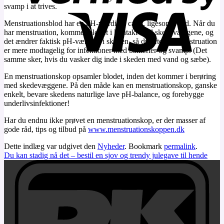
svamp i at trives.
Menstr
uationsblod har en pH-værdi på ca. 7, ligesom vand. Når du
har menstruation, kommer blodet i kontakt med skedevæggene, og
det ændrer faktisk pH-værdien i skeden, så du efter en menstruation
er mere modtagelig for infektioner med bakterier og svamp. (Det
samme sker, hvis du vasker dig inde i skeden med vand og sæbe).
En menstruationskop opsamler blodet, inden det kommer i berøring
med skedevæggene. På den måde kan en menstruationskop, ganske
enkelt, bevare skedens naturlige lave pH-balance, og forebygge
underlivsinfektioner!
Har du endnu ikke prøvet en menstruationskop, er der masser af
gode råd, tips og tilbud på
www.menstruationskoppen.dk
Dette indlæg var udgivet den
Nyheder
. Bookmark
permalink
.
Du kan stadig nå det – bestil en sjov og trendy julegave til hende
D