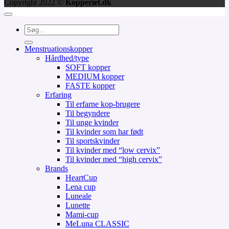
Copyright 2022 ©
Kopperiet.dk
Søg
efter:
Menstruationskopper
Hårdhed/type
SOFT kopper
MEDIUM kopper
FASTE kopper
Erfaring
Til erfarne kop-brugere
Til begyndere
Til unge kvinder
Til kvinder som har født
Til sportskvinder
Til kvinder med “low cervix”
Til kvinder med “high cervix”
Brands
HeartCup
Lena cup
Luneale
Lunette
Mami-cup
MeLuna CLASSIC