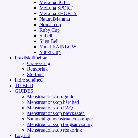
MeLuna SOFT
MeLuna SPORT
MeLuna SHORTY
NaturalMamma
Nomai cup
Ruby Cup
Si-bell
Sileu Bell
Yuuki RAINBOW
Yuuki Cup
Praktisk tilbehør
Opbevaring
Rengøring
Stofbind
Indre sundhed
TILBUD
GUIDES
Menstruationskop-guiden
Menstruationskop hårdhed
Menstruationskop FAQ
Menstruationskop brevkassen
Sammenlign menstruationskopper
Menstruationskop brugsanvisning
Menstruationskop rengøring
Log ind