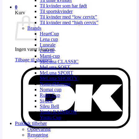
Til unge kvinder
Til kvinder som har født
0
Til sportskvinder
Kurv
Til kvinder med “low cervix”
Til kvinder med “high cervix”
Brands
HeartCup
Lena cup
Luneale
Ingen varer i kurven.
Lunette
Mami-cup
Tilbage til shoppen
MeLuna CLASSIC
MeLuna SOFT
D
MeLuna SPORT
MeLuna SHORTY
NaturalMamma
Nomai cup
Ruby Cup
Si-bell
Sileu Bell
Yuuki RAINBOW
Yuuki Cup
Praktisk tilbehør
Opbevaring
V
Rengøring